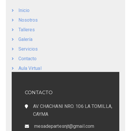
Inicio
Nosotros
Talleres
Galería
Servicios
Contacto
Aula Virtual
CONTACTO
AV. CHACHANI NRO. 106 LA TOMILLA,
CAYMA
mesadepartesnjt@gmail.com